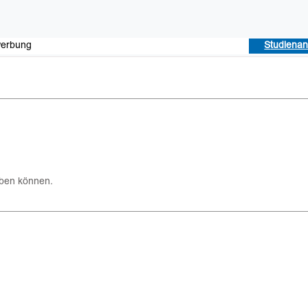
werbung
Studiena
rben können.