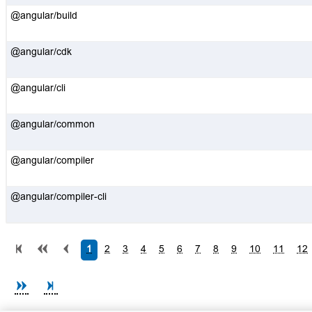
@angular/build
@angular/cdk
@angular/cli
@angular/common
@angular/compiler
@angular/compiler-cli
1
2
3
4
5
6
7
8
9
10
11
12