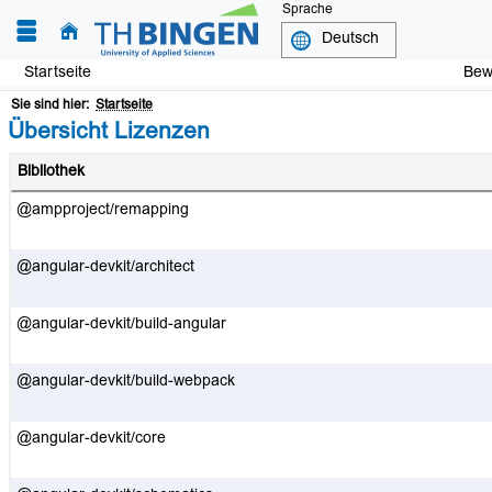
Sprache
Startseite
Be
Sie sind hier:
Startseite
Übersicht Lizenzen
Bibliothek
@ampproject/remapping
@angular-devkit/architect
@angular-devkit/build-angular
@angular-devkit/build-webpack
@angular-devkit/core